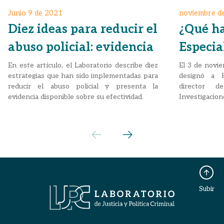
Junio 9 de 2021
noviembre d
Diez ideas para reducir el
¿Qué ha
abuso policial: evidencia
Especia
sobre propuestas
y por q
En este artículo, el Laboratorio describe diez
El 3 de novie
estrategias que han sido implementadas para
designó a 
operativas
su nuev
reducir el abuso policial y presenta la
director 
evidencia disponible sobre su efectividad.
Investigaci
import
actual Vice
liderando es
LJPC analiza
creada a part
los logros 
desafíos.
Subir